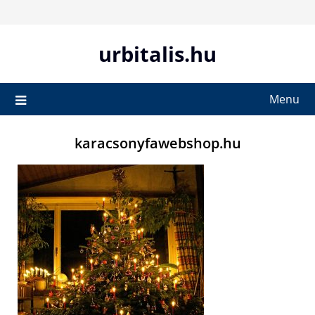
Skip
to
content
urbitalis.hu
Menu
karacsonyfawebshop.hu