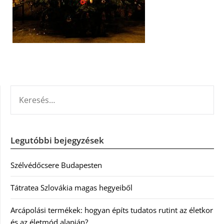
KERESÉS:
Legutóbbi bejegyzések
Szélvédőcsere Budapesten
Tátratea Szlovákia magas hegyeiből
Arcápolási termékek: hogyan építs tudatos rutint az életkor
és az életmód alapján?