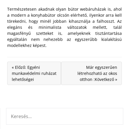
Természetesen akadnak olyan bútor webáruházak is, ahol
a modern a konyhabútor olcsón elérhető, ilyenkor arra kell
törekedni, hogy minél jobban kihasználja a falhosszt. Az
elegáns és minimalista változatok mellett, talál
magasfényű szetteket is, amelyeknek tisztántartása
egyáltalán nem nehezebb az egyszerűbb kialakítású
modellekhez képest.
« Előző: Egyéni
Már egyszerűen
munkavédelmi ruházat
létrehozható az okos
lehetőségei
otthon :Következő »
KERESÉS: