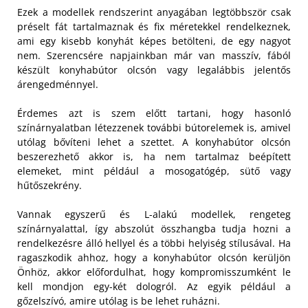
Ezek a modellek rendszerint anyagában legtöbbször csak
préselt fát tartalmaznak és fix méretekkel rendelkeznek,
ami egy kisebb konyhát képes betölteni, de egy nagyot
nem. Szerencsére napjainkban már van masszív, fából
készült konyhabútor olcsón vagy legalábbis jelentős
árengedménnyel.
Érdemes azt is szem előtt tartani, hogy hasonló
színárnyalatban létezzenek további bútorelemek is, amivel
utólag bővíteni lehet a szettet. A konyhabútor olcsón
beszerezhető akkor is, ha nem tartalmaz beépített
elemeket, mint például a mosogatógép, sütő vagy
hűtőszekrény.
Vannak egyszerű és L-alakú modellek, rengeteg
színárnyalattal, így abszolút összhangba tudja hozni a
rendelkezésre álló hellyel és a többi helyiség stílusával. Ha
ragaszkodik ahhoz, hogy a konyhabútor olcsón kerüljön
Önhöz, akkor előfordulhat, hogy kompromisszumként le
kell mondjon egy-két dologról. Az egyik például a
gőzelszívó, amire utólag is be lehet ruházni.