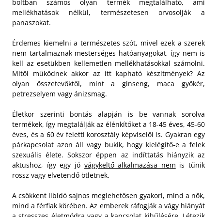
boltban számos olyan termék megtalálható, ami
mellékhatások nélkül, természetesen orvosolják a
panaszokat.
Érdemes kiemelni a természetes szót, mivel ezek a szerek
nem tartalmaznak mesterséges hatóanyagokat, így nem is
kell az esetükben kellemetlen mellékhatásokkal számolni.
Mitől működnek akkor az itt kapható készítmények? Az
olyan összetevőktől, mint a ginseng, maca gyökér,
petrezselyem vagy ánizsmag.
Életkor szerinti bontás alapján is be vannak sorolva
termékek, így megtalálják az élénkítőket a 18-45 éves, 45-60
éves, és a 60 év feletti korosztály képviselői is. Gyakran egy
párkapcsolat azon áll vagy bukik, hogy kielégítő-e a felek
szexuális élete. Sokszor éppen az indíttatás hiányzik az
aktushoz, így egy jó
vágykeltő alkalmazása nem
is tűnik
rossz vagy elvetendő ötletnek.
A csökkent libidó sajnos meglehetősen gyakori, mind a nők,
mind a férfiak körében. Az emberek ráfogják a vágy hiányát
a stresszes életmódra vagy a kapcsolat kihűlésére. Létezik