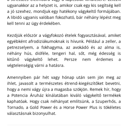
ugyanakkor az a helyzet is, amikor csak egy kis segítség kell
a jó szexhez, mondjuk egy hatékony vágykeltő formájában.
A libidó ugyanis valóban fokozható, bár néhány lépést meg
kell tenni az ügy érdekében.
Kezdjük először a vágyfokozó ételek fogyasztásával, amiket
egyébként afrodiziákumoknak is hívunk. Például a zeller, a
petrezselyem, a fokhagyma, az avokádó és az alma is,
néhány hús, dióféle, tengeri hal, sőt, még édesség is
kitűnő vágykeltő lehet. Persze nem érdemes a
végtelenségig várni a hatásra.
Amennyiben pár hét vagy hónap után sem jön meg az
ihlet, javasolt a természetes étrend-kiegészítőket bevetni,
hogy a nemi vágy újra a magasba szökjön. Remek hír, hogy
a Potencia Áruház kínálatában kiváló vágykeltő termékek
kaphatóak. Hogy csak néhányat említsünk, a Szuperhős, a
Tornado, a Gold Power és a Horse Power Plus is tökéletes
választásnak bizonyulhat.