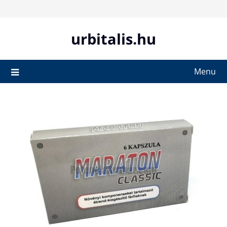
Skip
to
content
urbitalis.hu
Menu