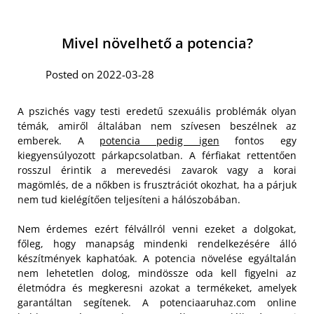
Mivel növelhető a potencia?
Posted on 2022-03-28
A pszichés vagy testi eredetű szexuális problémák olyan
témák, amiről általában nem szívesen beszélnek az
emberek. A
potencia pedig igen
fontos egy
kiegyensúlyozott párkapcsolatban. A férfiakat rettentően
rosszul érintik a merevedési zavarok vagy a korai
magömlés, de a nőkben is frusztrációt okozhat, ha a párjuk
nem tud kielégítően teljesíteni a hálószobában.
Nem érdemes ezért félvállról venni ezeket a dolgokat,
főleg, hogy manapság mindenki rendelkezésére álló
készítmények kaphatóak. A potencia növelése egyáltalán
nem lehetetlen dolog, mindössze oda kell figyelni az
életmódra és megkeresni azokat a termékeket, amelyek
garantáltan segítenek. A potenciaaruhaz.com online