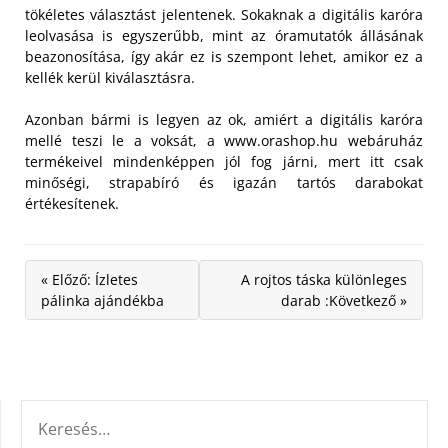
tökéletes választást jelentenek. Sokaknak a digitális karóra
leolvasása is egyszerűbb, mint az óramutatók állásának
beazonosítása, így akár ez is szempont lehet, amikor ez a
kellék kerül kiválasztásra.
Azonban bármi is legyen az ok, amiért a digitális karóra
mellé teszi le a voksát, a www.orashop.hu webáruház
termékeivel mindenképpen jól fog járni, mert itt csak
minőségi, strapabíró és igazán tartós darabokat
értékesítenek.
« Előző: Ízletes
A rojtos táska különleges
pálinka ajándékba
darab :Következő »
KERESÉS: