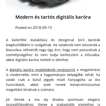
Modern és tartós digitális karóra
Posted on 2018-09-15
A különféle kialakítású és designnal bíró karórák
kiegészítőkként is szolgálnak. Ha valakinek nem tetszenek a
klasszikus időmérők vagy úgy érzi, hogy nem passzolnak a
személyiségéhez és nem tudja beilleszteni a stílusába,
akkor digitális karóra mellett is dönthet.
A
digitális karóra modelleknek rendszerint
a megjelenése
is modernebb, mint a hagyományos ketyegőké, tehát, ha
valaki csak a külső jegyek miatt hanyagolta az óra
használatát, akkor ezek remek kompromisszumos
megoldást kínálnak a számára.
Jól illenek a ma oly divatos sportosan elegáns
összeállításokhoz, illetve a szabadidős viselethez is