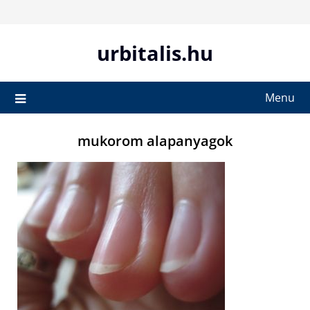
Skip
to
content
urbitalis.hu
Menu
mukorom alapanyagok