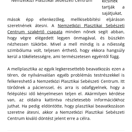
Nemzetközi Plasztikai Sebészeti Centrum
kicsinek
tartják a
sajátjukat,
mások épp ellenkezőleg, mellkisebbítési eljáráson
szeretnének átesni. A
Nemzetközi Plasztikai Sebészeti
Centrum szakértő csapata
minden nőnek segít abban,
hogy végre elégedett legyen önmagával, és büszkén
nézhessen tükörbe. Mivel a mell mindig is a nőiesség
szimbóluma volt, teljesen érthető, hogy ekkora hangsúly
kerül a tökéletességre, ami természetesen egyéntől függ.
A mellplasztika az egyik legkeresettebb beavatkozás ezen a
téren, de nyilvánvalóan egyéb problémás testrészekkel is
felkereshető a Nemzetközi Plasztikai Sebészeti Centrum. Itt
törődnek a pácienssel, és arra is odafigyelnek, hogy a
felépülési idő kényelmesen teljen el. Akármilyen kérdése
van, az oldalra kattintva részletesebb információkhoz
juthat. Ha pedig eldöntötte, hogy plasztikai beavatkozáson
szeretne átesni, akkor a Nemzetközi Plasztikai Sebészeti
Centrum kiváló döntést jelent erre a célra.