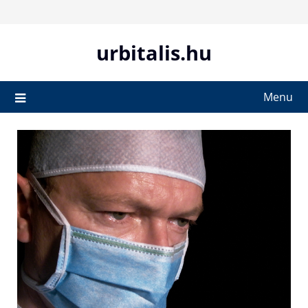
Skip
to
content
urbitalis.hu
Menu