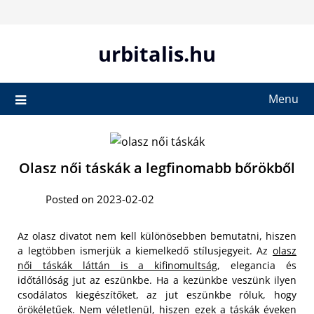
Skip
to
content
urbitalis.hu
Menu
Olasz női táskák a legfinomabb bőrökből
Posted on 2023-02-02
Az olasz divatot nem kell különösebben bemutatni, hiszen
a legtöbben ismerjük a kiemelkedő stílusjegyeit. Az
olasz
női táskák láttán is a kifinomultság
, elegancia és
időtállóság jut az eszünkbe. Ha a kezünkbe veszünk ilyen
csodálatos kiegészítőket, az jut eszünkbe róluk, hogy
örökéletűek. Nem véletlenül, hiszen ezek a táskák éveken