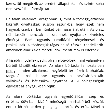
keresztül megőrzik az eredeti állapotukat, és szinte soha
nem veszítik el formájukat.
Ha talán valamivel drágábbak is, mint a tömeggyártásból
kikerült divattáskák, jusson eszünkbe, hogy ezek nem
hagynak cserben bennünket pár használat után. Az olasz
női táskák nemcsak a szemnek nyújtanak kivételes
élményt. Ezek ugyanis rendkívül kényelmesek és
praktikusak. A többségük tágas belső résszel rendelkezik,
amelyben akár A4-es méretű dokumentumok is elférnek.
A kisebb modellek pedig olyan elbűvölőek, mint valamilyen
bőrből készült ékszerek. Az
olasz bőrtáska felhozatalban
pedig
minden alkalomra megfelelő termékek kaphatóak.
Megtalálhatóak benne ugyanis a bevásárlótáskák,
válltáskák és hátizsákok egyaránt. A különlegességük
egyrészt az anyagukban rejlik.
Az olasz bőrtáska ugyanis egyedülállóan szép és
értékes.100%-ban kiváló minőségű marhabőrből készül,
ennek köszönhetően pedig igen tartós és erős. Mivel a