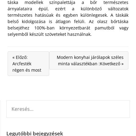
táska modellek színpalettája a bőr természetes
árnyalataira épül, ezért a különböző változatok
természetes hatásúak és egyben különlegesek. A táskák
belső kidolgozása is átlagon felüli. Az olasz bőrtáska
belsejéhez 100%-ban környezetbarát pamutból vagy
selyemből készült szöveteket használnak.
« Előző:
Modern konyhai járólapok széles
Arcfesték
minta választékban :Következő »
régen és most
KERESÉS:
Legutóbbi bejegyzések