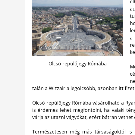
e
au
tu
ho
le
a
r
ke
Olcsó repülőjegy Rómába
Mé
cé
ne
talán a Wizzair a legolcsóbb, azonban itt fizet
Olcsó repülőjegy Rómába vásárolható a Ryana
is érdemes lehet megfontolni, ha valaki tény
várja az utazni vágyókat, ezért bátran vethet 
Természetesen még más társaságoktól is 