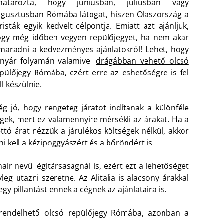
lhatározta, hogy júniusban, júliusban vagy
gusztusban Rómába látogat, hiszen Olaszország a
risták egyik kedvelt célpontja. Emiatt azt ajánljuk,
gy még időben vegyen repülőjegyet, ha nem akar
maradni a kedvezményes ajánlatokról! Lehet, hogy
 nyár folyamán valamivel
drágábban vehető olcsó
epülőjegy Rómába
, ezért erre az eshetőségre is fel
ll készülnie.
g jó, hogy rengeteg járatot indítanak a különféle
gek, mert ez valamennyire mérsékli az árakat. Ha a
ttó árat nézzük a járulékos költségek nélkül, akkor
ni kell a kézipoggyászért és a bőröndért is.
ir nevű légitársaságnál is, ezért ezt a lehetőséget
leg utazni szeretne. Az Alitalia is alacsony árakkal
egy pillantást ennek a cégnek az ajánlataira is.
rendelhető olcsó repülőjegy Rómába, azonban a