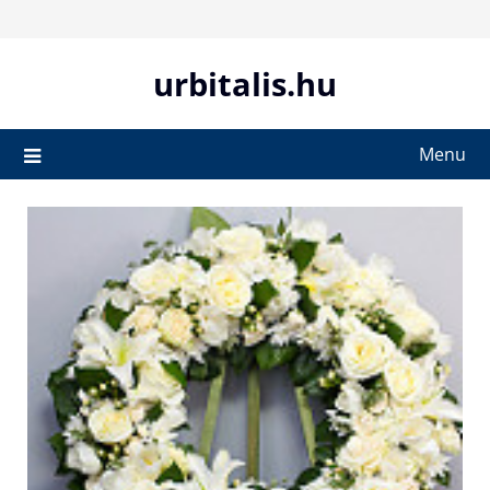
Skip
to
content
urbitalis.hu
Menu