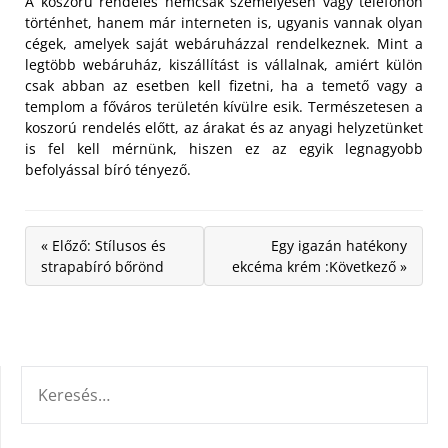
A koszorú rendelés nemcsak személyesen vagy telefonon
történhet, hanem már interneten is, ugyanis vannak olyan
cégek, amelyek saját webáruházzal rendelkeznek. Mint a
legtöbb webáruház, kiszállítást is vállalnak, amiért külön
csak abban az esetben kell fizetni, ha a temető vagy a
templom a főváros területén kívülre esik. Természetesen a
koszorú rendelés előtt, az árakat és az anyagi helyzetünket
is fel kell mérnünk, hiszen ez az egyik legnagyobb
befolyással bíró tényező.
« Előző: Stílusos és
Egy igazán hatékony
strapabíró bőrönd
ekcéma krém :Következő »
KERESÉS: