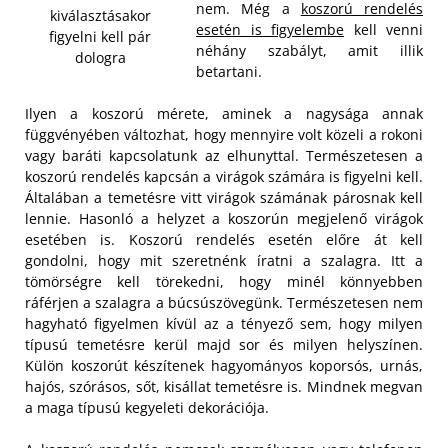
nem. Még a
koszorú rendelés
kiválasztásakor
esetén is figyelembe
kell venni
figyelni kell pár
néhány szabályt, amit illik
dologra
betartani.
Ilyen a koszorú mérete, aminek a nagysága annak
függvényében változhat, hogy mennyire volt közeli a rokoni
vagy baráti kapcsolatunk az elhunyttal. Természetesen a
koszorú rendelés kapcsán a virágok számára is figyelni kell.
Általában a temetésre vitt virágok számának párosnak kell
lennie. Hasonló a helyzet a koszorún megjelenő virágok
esetében is. Koszorú rendelés esetén előre át kell
gondolni, hogy mit szeretnénk íratni a szalagra.
Itt a
tömörségre kell törekedni, hogy minél könnyebben
ráférjen a szalagra a búcsúszövegünk. Természetesen nem
hagyható figyelmen kívül az a tényező sem, hogy milyen
típusú temetésre kerül majd sor és milyen helyszínen.
Külön koszorút készítenek hagyományos koporsós, urnás,
hajós, szórásos, sőt, kisállat temetésre is. Mindnek megvan
a maga típusú kegyeleti dekorációja.