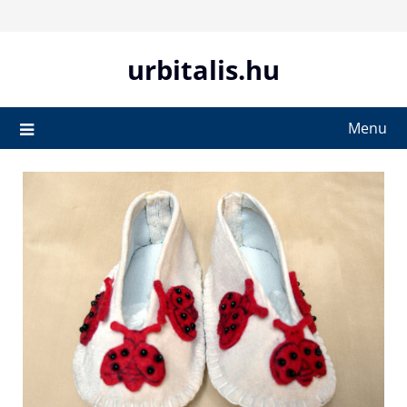
Skip
to
content
urbitalis.hu
Menu