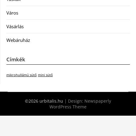
Város
Vásárlás
Webáruház
Címkék
mikrohullámú sütő
mini sütő
©2026 urbitalis.hu
| Design:
Newspaperly
WordPress Theme