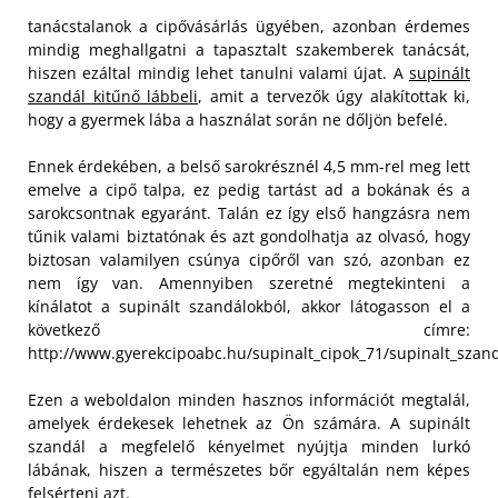
tanácstalanok a cipővásárlás ügyében, azonban érdemes
mindig meghallgatni a tapasztalt szakemberek tanácsát,
hiszen ezáltal mindig lehet tanulni valami újat. A
supinált
szandál kitűnő lábbeli
, amit a tervezők úgy alakítottak ki,
hogy a gyermek lába a használat során ne dőljön befelé.
Ennek érdekében, a belső sarokrésznél 4,5 mm-rel meg lett
emelve a cipő talpa, ez pedig tartást ad a bokának és a
sarokcsontnak egyaránt. Talán ez így első hangzásra nem
tűnik valami biztatónak és azt gondolhatja az olvasó, hogy
biztosan valamilyen csúnya cipőről van szó, azonban ez
nem így van. Amennyiben szeretné megtekinteni a
kínálatot a supinált szandálokból, akkor látogasson el a
következő címre:
http://www.gyerekcipoabc.hu/supinalt_cipok_71/supinalt_szand
Ezen a weboldalon minden hasznos információt megtalál,
amelyek érdekesek lehetnek az Ön számára. A supinált
szandál a megfelelő kényelmet nyújtja minden lurkó
lábának, hiszen a természetes bőr egyáltalán nem képes
felsérteni azt.