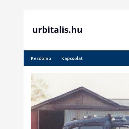
Skip
to
content
urbitalis.hu
Kezdőlap
Kapcsolat