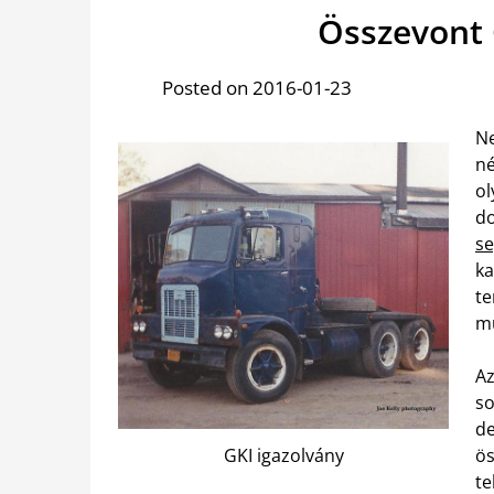
Összevont 
Posted on 2016-01-23
N
né
ol
do
s
k
t
mu
A
so
de
ös
GKI igazolvány
t