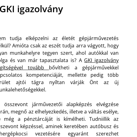
GKI igazolvány
em tudja elképzelni az életét gépjárművezetés
lkül? Amióta csak az eszét tudja arra vágyott, hogy
yan munkahelyre tegyen szert, ahol autókkal van
lga és van már tapasztalata is? A
GKI igazolvány
egítségével tovább
bővítheti a gépjárművekkel
apcsolatos kompetenciáját, mellette pedig több
erület ajtói tágra nyíltan várják Önt az új
nkalehetőségekkel.
z összevont járművezetői alapképzés elvégzése
rán, megnő az elhelyezkedés, illetve a váltás esélye,
 még a pénztárcáját is kímélheti. Tudniillik az
szevont képzéssel, aminek keretében autóbusz és
ehergépkocsi vezetésére egyaránt szerezhet