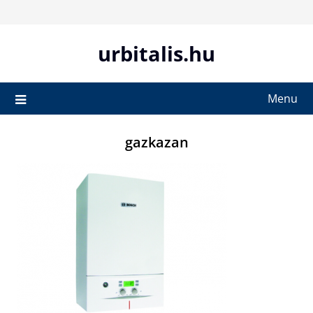
Skip
to
content
urbitalis.hu
Menu
gazkazan