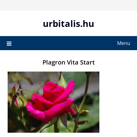
Skip
to
content
urbitalis.hu
Menu
Plagron Vita Start