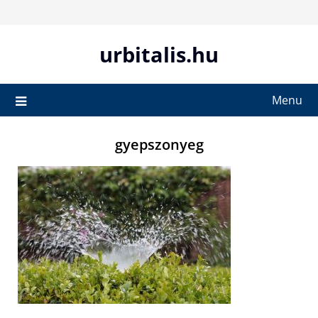
Skip
to
content
urbitalis.hu
Menu
gyepszonyeg