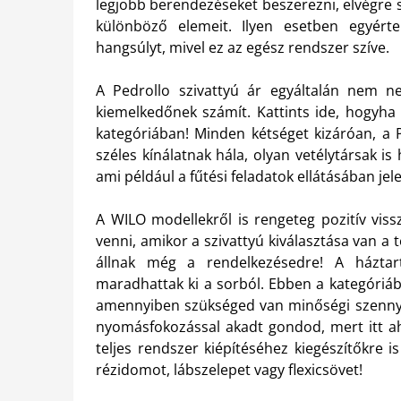
legjobb berendezéseket beszerezni, elvégre 
különböző elemeit. Ilyen esetben egyérte
hangsúlyt, mivel ez az egész rendszer szíve.
A Pedrollo szivattyú ár egyáltalán nem 
kiemelkedőnek számít. Kattints ide, hogyha
kategóriában! Minden kétséget kizáróan, a 
széles kínálatnak hála, olyan vetélytársak is
ami például a fűtési feladatok ellátásában jel
A WILO modellekről is rengeteg pozitív viss
venni, amikor a szivattyú kiválasztása van a 
állnak még a rendelkezésedre! A háztart
maradhattak ki a sorból. Ebben a kategóriában
amennyiben szükséged van minőségi szennyvíz
nyomásfokozással akadt gondod, mert itt ah
teljes rendszer kiépítéséhez kiegészítőkre i
rézidomot, lábszelepet vagy flexicsövet!