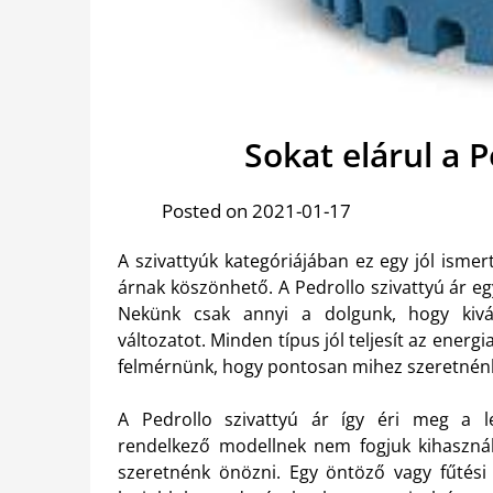
Sokat elárul a P
Posted on 2021-01-17
A szivattyúk kategóriájában ez egy jól isme
árnak köszönhető. A Pedrollo szivattyú ár e
Nekünk csak annyi a dolgunk, hogy kivál
változatot. Minden típus jól teljesít az energ
felmérnünk, hogy pontosan mihez szeretnénk
A Pedrollo szivattyú ár így éri meg a le
rendelkező modellnek nem fogjuk kihasznál
szeretnénk önözni. Egy öntöző vagy fűtési