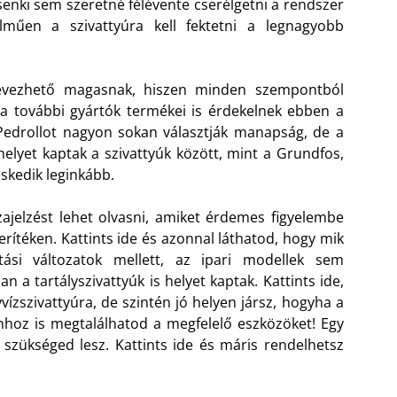
senki sem szeretné félévente cserélgetni a rendszer
lműen a szivattyúra kell fektetni a legnagyobb
nevezhető magasnak, hiszen minden szempontból
 a további gyártók termékei is érdekelnek ebben a
Pedrollot nagyon sokan választják manapság, de a
 helyet kaptak a szivattyúk között, mint a Grundfos,
eskedik leginkább.
zajelzést lehet olvasni, amiket érdemes figyelembe
terítéken. Kattints ide és azonnal láthatod, hogy mik
ási változatok mellett, az ipari modellek sem
 a tartályszivattyúk is helyet kaptak. Kattints ide,
szivattyúra, de szintén jó helyen jársz, hogyha a
hoz is megtalálhatod a megfelelő eszközöket! Egy
s szükséged lesz. Kattints ide és máris rendelhetsz