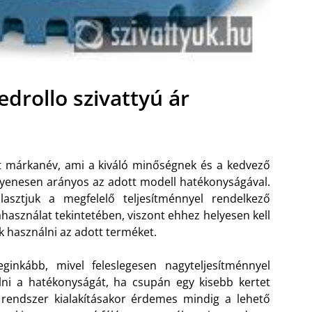
edrollo szivattyú ár
rt márkanév, ami a kiváló minőségnek és a kedvező
gyenesen arányos az adott modell hatékonyságával.
asztjuk a megfelelő teljesítménnyel rendelkező
iahasználat tekintetében, viszont ehhez helyesen kell
 használni az adott terméket.
ginkább, mivel feleslegesen nagyteljesítménnyel
ni a hatékonyságát, ha csupán egy kisebb kertet
 rendszer kialakításakor érdemes mindig a lehető