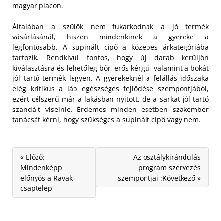
magyar piacon.
Általában a szülők nem fukarkodnak a jó termék
vásárlásánál, hiszen mindenkinek a gyereke a
legfontosabb. A supinált cipő a közepes árkategóriába
tartozik. Rendkívül fontos, hogy új darab kerüljön
kiválasztásra és lehetőleg bőr, erős kérgű, valamint a bokát
jól tartó termék legyen. A gyerekeknél a felállás időszaka
elég kritikus a láb egészséges fejlődése szempontjából,
ezért célszerű már a lakásban nyitott, de a sarkat jól tartó
szandált viselnie. Érdemes minden esetben szakember
tanácsát kérni, hogy szükséges a supinált cipő vagy nem.
« Előző:
Az osztálykirándulás
Mindenképp
program szervezés
előnyös a Ravak
szempontjai :Következő »
csaptelep