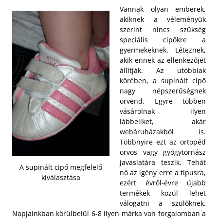
Vannak olyan emberek,
akiknek a véleményük
szerint nincs szükség
speciális cipőkre a
gyermekeknek. Léteznek,
akik ennek az ellenkezőjét
állítják. Az utóbbiak
körében, a supinált cipő
nagy népszerűségnek
örvend. Egyre többen
vásárolnak ilyen
lábbeliket, akár
webáruházakból is.
Többnyire ezt az ortopéd
orvos vagy gyógytornász
javaslatára teszik. Tehát
A supinált cipő megfelelő
nő az igény erre a típusra,
kiválasztása
ezért évről-évre újabb
termékek közül lehet
válogatni a szülőknek.
Napjainkban körülbelül 6-8 ilyen márka van forgalomban a