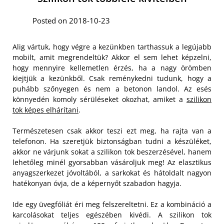
Posted on 2018-10-23
Alig vártuk, hogy végre a kezünkben tarthassuk a legújabb
mobilt, amit megrendeltük? Akkor el sem lehet képzelni,
hogy mennyire kellemetlen érzés, ha a nagy örömben
kiejtjük a kezünkből. Csak reménykedni tudunk, hogy a
puhább szőnyegen és nem a betonon landol. Az esés
könnyedén komoly sérüléseket okozhat, amiket a
szilikon
tok képes elhárítani
.
Természetesen csak akkor teszi ezt meg, ha rajta van a
telefonon. Ha szeretjük biztonságban tudni a készüléket,
akkor ne várjunk sokat a szilikon tok beszerzésével, hanem
lehetőleg minél gyorsabban vásároljuk meg! Az elasztikus
anyagszerkezet jóvoltából, a sarkokat és hátoldalt nagyon
hatékonyan óvja, de a képernyőt szabadon hagyja.
Ide egy üvegfóliát éri meg felszereltetni. Ez a kombináció a
karcolásokat teljes egészében kivédi. A szilikon tok