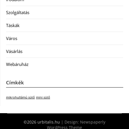
Szolgáltatás
Táskák
Város
Vásárlás
Webáruház
Címkék
mikrohullámú sütő
mini sütő
©2026 urbitalis.hu
| Design:
Newspaperly
WordPress Theme