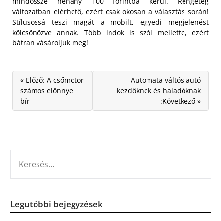
mindössze néhány 100 forintba kerül. Rengeteg
változatban elérhető, ezért csak okosan a választás során!
Stílusossá teszi magát a mobilt, egyedi megjelenést
kölcsönözve annak. Több indok is szól mellette, ezért
bátran vásároljuk meg!
« Előző: A csőmotor
Automata váltós autó
számos előnnyel
kezdőknek és haladóknak
bír
:Következő »
KERESÉS:
Legutóbbi bejegyzések