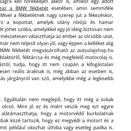
gra kell törekedjen akkor is, amikor egy adott
igaz a BMW fékbetét
esetében, amin semmiféle
ivel a fékbetétnek nagy szerep jut a fékezéskor,
ni a kopottat, amelyik silány nívójú és hamar
t jöhet szóba, amelyikkel egy jó ideig biztosan nem
rmészetesen választhatja az ember az olcsóbb utat,
r nem teljesít olyan jól, vagy éppen a kelléket alig
 BMW fékbetét megvásárolható az autoolajshop.hu
aktörlő, féktárcsa és még megfelelő motorolaj is.
áztól, tudja, hogy itt nem csupán a kifogástalan
esen reális áraknak is, még abban az esetben is,
ás járgányról van szó, amelyikbe még a legkisebb
át. Egyáltalán nem meglepő, hogy itt még a sokak
 olcsó. Mire jó ez és miért veszik meg ezt egyre
, alátámaszthatja, hogy a motorvédő burkolatnak
bak közé tartozik, hogy ez megvédi a motort és a
mit például okozhat úthiba vagy esetleg padka is.