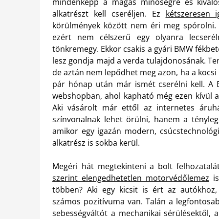
mindenképp a magas minőségre és kiválósá
alkatrészt kell cseréljen. Ez
kétszeresen 
körülmények között nem éri meg spórolni. M
ezért nem célszerű egy olyanra lecserél
tönkremegy. Ekkor csakis a gyári BMW fékbeté
lesz gondja majd a verda tulajdonosának. Te
de aztán nem lepődhet meg azon, ha a kocsi má
pár hónap után már ismét cserélni kell. A
webshopban, ahol kapható még ezen kívül abl
Aki vásárolt már ettől az internetes áruh
színvonalnak lehet örülni, hanem a tényleg
amikor egy igazán modern, csúcstechnológi
alkatrész is sokba kerül.
Megéri hát megtekinteni a bolt felhozatal
szerint elengedhetetlen motorvédőlemez
is
többen? Aki egy kicsit is ért az autókhoz
számos pozitívuma van. Talán a legfontosab
sebességváltót a mechanikai sérülésektől, a