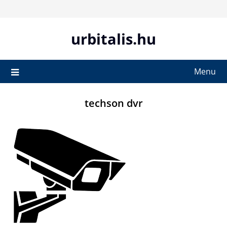
Skip
to
content
urbitalis.hu
Menu
techson dvr