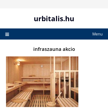
Skip
to
content
urbitalis.hu
Menu
infraszauna akcio