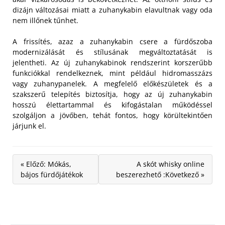
dizájn változásai miatt a zuhanykabin elavultnak vagy oda
nem illőnek tűnhet.
A frissítés, azaz a zuhanykabin csere a fürdőszoba
modernizálását és stílusának megváltoztatását is
jelentheti. Az új zuhanykabinok rendszerint korszerűbb
funkciókkal rendelkeznek, mint például hidromasszázs
vagy zuhanypanelek. A megfelelő előkészületek és a
szakszerű telepítés biztosítja, hogy az új zuhanykabin
hosszú élettartammal és kifogástalan működéssel
szolgáljon a jövőben, tehát fontos, hogy körültekintően
járjunk el.
« Előző: Mókás,
A skót whisky online
bájos fürdőjátékok
beszerezhető :Következő »