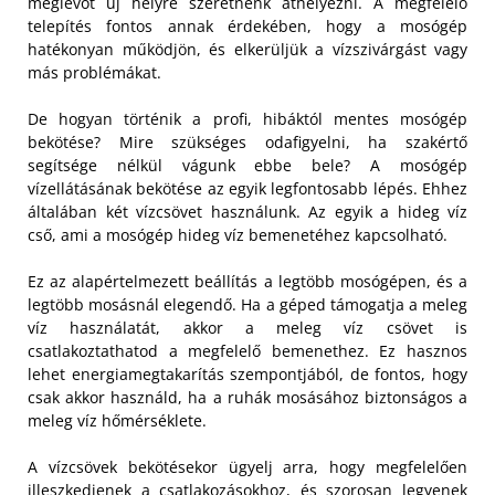
meglévőt új helyre szeretnénk áthelyezni. A megfelelő
telepítés fontos annak érdekében, hogy a mosógép
hatékonyan működjön, és elkerüljük a vízszivárgást vagy
más problémákat.
De hogyan történik a profi, hibáktól mentes mosógép
bekötése? Mire szükséges odafigyelni, ha szakértő
segítsége nélkül vágunk ebbe bele? A mosógép
vízellátásának bekötése az egyik legfontosabb lépés. Ehhez
általában két vízcsövet használunk. Az egyik a hideg víz
cső, ami a mosógép hideg víz bemenetéhez kapcsolható.
Ez az alapértelmezett beállítás a legtöbb mosógépen, és a
legtöbb mosásnál elegendő. Ha a géped támogatja a meleg
víz használatát, akkor a meleg víz csövet is
csatlakoztathatod a megfelelő bemenethez. Ez hasznos
lehet energiamegtakarítás szempontjából, de fontos, hogy
csak akkor használd, ha a ruhák mosásához biztonságos a
meleg víz hőmérséklete.
A vízcsövek bekötésekor ügyelj arra, hogy megfelelően
illeszkedjenek a csatlakozásokhoz, és szorosan legyenek