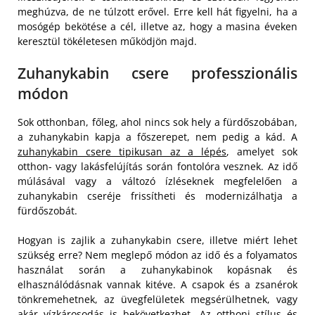
meghúzva, de ne túlzott erővel. Erre kell hát figyelni, ha a
mosógép bekötése a cél, illetve az, hogy a masina éveken
keresztül tökéletesen működjön majd.
Zuhanykabin csere professzionális
módon
Sok otthonban, főleg, ahol nincs sok hely a fürdőszobában,
a zuhanykabin kapja a főszerepet, nem pedig a kád. A
zuhanykabin csere tipikusan az a lépés
, amelyet sok
otthon- vagy lakásfelújítás során fontolóra vesznek. Az idő
múlásával vagy a változó ízléseknek megfelelően a
zuhanykabin cseréje frissítheti és modernizálhatja a
fürdőszobát.
Hogyan is zajlik a zuhanykabin csere, illetve miért lehet
szükség erre? Nem meglepő módon az idő és a folyamatos
használat során a zuhanykabinok kopásnak és
elhasználódásnak vannak kitéve. A csapok és a zsanérok
tönkremehetnek, az üvegfelületek megsérülhetnek, vagy
akár vízkárosodás is bekövetkezhet. Az otthoni stílus és