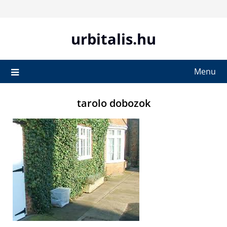
Skip
to
content
urbitalis.hu
Menu
tarolo dobozok