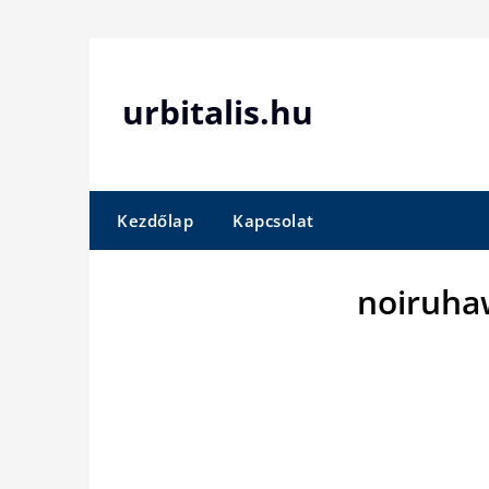
Skip
to
content
urbitalis.hu
Kezdőlap
Kapcsolat
noiruha