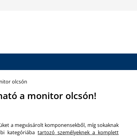
ató a monitor olcsón!
püket a megvásárolt komponensekből, míg sokaknak
bbi kategóriába
tartozó személyeknek a komplett