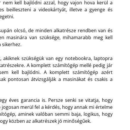
or nem kell bajlódni azzal, hogy vajon hova kerül a
 beilleszteni a videokártyát, illetve a gyenge és
egetni.
supán olcsó, de minden alkatrésze rendben van és
ilyen masinára van szüksége, mihamarabb meg kell
 sikerhez.
k, akiknek szükségük van egy notebookra, laptopra
katrészekre. A komplett számítógép mellé pedig jár
sem kell bajlódni. A komplett számítógép azért
ak pontosan átvizsgálják a masinákat és csakis a
y éves garancia is. Persze senki se vitatja, hogy
e jogosan merül fel a kérdés, hogy annak mi értelme
ítógép, aminek valóban semmi baja, logikus, hogy
 hogy közben az alkatrészek jó minőségűek.