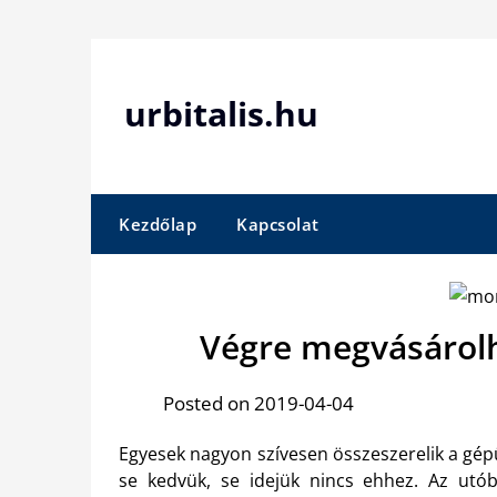
Skip
to
content
urbitalis.hu
Kezdőlap
Kapcsolat
Végre megvásárolh
Posted on 2019-04-04
Egyesek nagyon szívesen összeszerelik a gé
se kedvük, se idejük nincs ehhez. Az utó