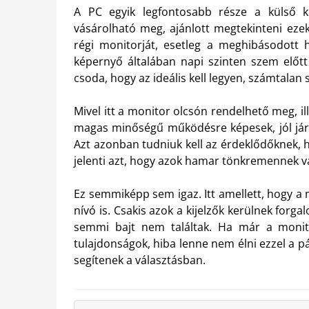
A PC egyik legfontosabb része a külső k
vásárolható meg, ajánlott megtekinteni ezek
régi monitorját, esetleg a meghibásodott he
képernyő általában napi szinten szem előt
csoda, hogy az ideális kell legyen, számtalan
Mivel itt a monitor olcsón rendelhető meg, i
magas minőségű működésre képesek, jól jár az
Azt azonban tudniuk kell az érdeklődőknek, 
jelenti azt, hogy azok hamar tönkremennek va
Ez semmiképp sem igaz. Itt amellett, hogy a
nívó is. Csakis azok a kijelzők kerülnek for
semmi bajt nem találtak. Ha már a monit
tulajdonságok, hiba lenne nem élni ezzel a p
segítenek a választásban.