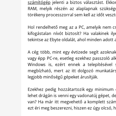
számítógép
jelenti a biztos választást. Ekk
RAM, melyik részén az alaplapnak szükséges
törékeny processzorral sem kell az időt veszt
Hol rendelhető meg az a PC, amelyik nem c
kifogástalan nívót biztosít? Ha valakinek 
tekintse az Ebyte oldalát, ahol minden adott a
A cég több, mint egy évtizede segít azokna
vagy épp PC-re, esetleg ezekhez passzoló al
Windows is, ezért ennek a telepítésével 
megbízható, mert az itt dolgozó munkatárs
legjobb minőségű gépeket árusítják.
Ezekhez pedig hozzátartozik egy minimum eg
lehet drágán is venni egy vadonatúj gépet, d
van? Ha már itt megvehető a komplett szám
ezt éri meg beszerezni, hiszen ez úgy olcsó,