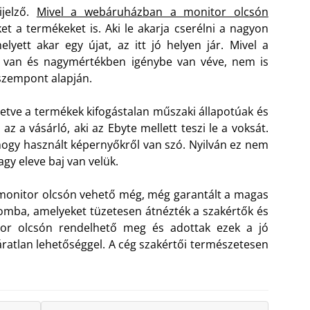
ijelző.
Mivel a webáruházban a monitor olcsón
et a termékeket is. Aki le akarja cserélni a nagyon
lyett akar egy újat, az itt jó helyen jár. Mivel a
t van és nagymértékben igénybe van véve, nem is
 szempont alapján.
lletve a termékek kifogástalan műszaki állapotúak és
 a vásárló, aki az Ebyte mellett teszi le a voksát.
hogy használt képernyőkről van szó. Nyilván ez nem
gy eleve baj van velük.
 monitor olcsón vehető még, még garantált a magas
galomba, amelyeket tüzetesen átnézték a szakértők és
or olcsón rendelhető meg és adottak ezek a jó
áratlan lehetőséggel. A cég szakértői természetesen