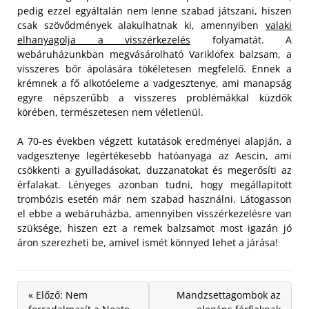
pedig ezzel egyáltalán nem lenne szabad játszani, hiszen
csak szövődmények alakulhatnak ki, amennyiben
valaki
elhanyagolja a visszérkezelés
folyamatát. A
webáruházunkban megvásárolható Variklofex balzsam, a
visszeres bőr ápolására tökéletesen megfelelő. Ennek a
krémnek a fő alkotóeleme a vadgesztenye, ami manapság
egyre népszerűbb a visszeres problémákkal küzdők
körében, természetesen nem véletlenül.
A 70-es években végzett kutatások eredményei alapján, a
vadgesztenye legértékesebb hatóanyaga az Aescin, ami
csökkenti a gyulladásokat, duzzanatokat és megerősíti az
érfalakat. Lényeges azonban tudni, hogy megállapított
trombózis esetén már nem szabad használni. Látogasson
el ebbe a webáruházba, amennyiben visszérkezelésre van
szüksége, hiszen ezt a remek balzsamot most igazán jó
áron szerezheti be, amivel ismét könnyed lehet a járása!
« Előző: Nem
Mandzsettagombok az