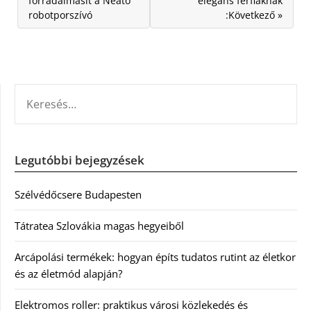
forradalmasít a Neato
elegáns férfiaknak
robotporszívó
:Következő »
KERESÉS:
Legutóbbi bejegyzések
Szélvédőcsere Budapesten
Tátratea Szlovákia magas hegyeiből
Arcápolási termékek: hogyan építs tudatos rutint az életkor
és az életmód alapján?
Elektromos roller: praktikus városi közlekedés és