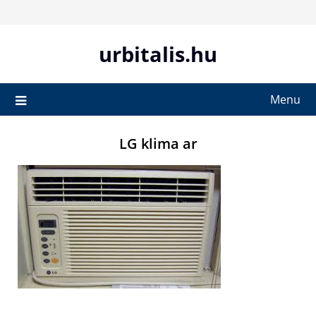
Skip
to
content
urbitalis.hu
Menu
LG klima ar