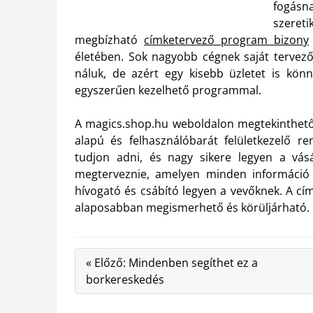
fogásn
szeret
megbízható
címketervező program bizony
életében. Sok nagyobb cégnek saját tervező
náluk, de azért egy kisebb üzletet is könn
egyszerűen kezelhető programmal.
A magics.shop.hu weboldalon megtekinthet
alapú és felhasználóbarát felületkezelő r
tudjon adni, és nagy sikere legyen a vás
megterveznie, amelyen minden információ s
hívogató és csábító legyen a vevőknek. A cí
alaposabban megismerhető és körüljárható.
« Előző: Mindenben segíthet ez a
borkereskedés