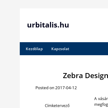
Skip
to
content
urbitalis.hu
Kezdőlap
Kapcsolat
Zebra Desig
Posted on 2017-04-12
A vásár
megfog
Címketervező