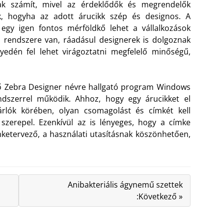
ak számít, mivel az érdeklődők és megrendelők
ik, hogyha az adott árucikk szép és designos. A
egy igen fontos mérföldkő lehet a vállalkozások
 rendszere van, ráadásul designerek is dolgoznak
yedén fel lehet virágoztatni megfelelő minőségű,
ő Zebra Designer névre hallgató program Windows
endszerrel működik. Ahhoz, hogy egy árucikket el
árlók körében, olyan csomagolást és címkét kell
zerepel. Ezenkívül az is lényeges, hogy a címke
mketervező, a használati utasításnak köszönhetően,
Anibakteriális ágynemű szettek
:Következő »