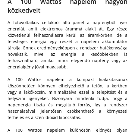
A 100 Wattos napelem nagyon
közkedvelt
A fotovoltaikus cellákból álló panel a napfényből nyer
energiát, amit elektromos árammá alakít át. Egy része
közvetlenül felhasználásra kerül az áramkörben, de a
felesleges energia egy részét a napelem akkumulátor
tárolja. Ennek eredményeképpen a rendszer hatékonysága
növekszik, mivel az energia a későbbiekben is
felhasználható, amikor nincs elegendő napfény vagy az
energiaigény jóval magasabb.
A 100 Wattos napelem a kompakt kialakításának
köszönhetően könnyen elhelyezhető a tetőn, a kertben
vagy a lakókocsin, minimalizálva ezzel a telepítést és a
helyszíni igényeket. Bizonyára mindenki tudja, hogy a
napenergia tiszta és megújuló forrás, így a rendszer
használatával jelentősen csökkenthető a környezeti
terhelés és a szén-dioxid kibocsátás.
A 100 Wattos napelem különösön előnyös olyan