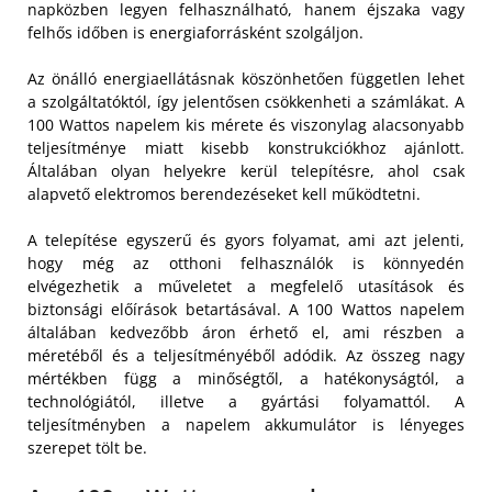
napközben legyen felhasználható, hanem éjszaka vagy
felhős időben is energiaforrásként szolgáljon.
Az önálló energiaellátásnak köszönhetően független lehet
a szolgáltatóktól, így jelentősen csökkenheti a számlákat. A
100 Wattos napelem kis mérete és viszonylag alacsonyabb
teljesítménye miatt kisebb konstrukciókhoz ajánlott.
Általában olyan helyekre kerül telepítésre, ahol csak
alapvető elektromos berendezéseket kell működtetni.
A telepítése egyszerű és gyors folyamat, ami azt jelenti,
hogy még az otthoni felhasználók is könnyedén
elvégezhetik a műveletet a megfelelő utasítások és
biztonsági előírások betartásával. A 100 Wattos napelem
általában kedvezőbb áron érhető el, ami részben a
méretéből és a teljesítményéből adódik. Az összeg nagy
mértékben függ a minőségtől, a hatékonyságtól, a
technológiától, illetve a gyártási folyamattól. A
teljesítményben a napelem akkumulátor is lényeges
szerepet tölt be.