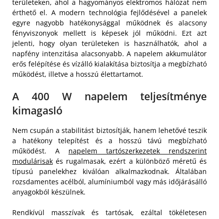
területeken, ahol a hagyományos elektromos hálózat nem
érthető el. A modern technológia fejlődésével a panelek
egyre nagyobb hatékonysággal működnek és alacsony
fényviszonyok mellett is képesek jól működni. Ezt azt
jelenti, hogy olyan területeken is használhatók, ahol a
napfény intenzitása alacsonyabb. A napelem akkumulátor
erős felépítése és vízálló kialakítása biztosítja a megbízható
működést, illetve a hosszú élettartamot.
A 400 W napelem teljesítménye
kimagasló
Nem csupán a stabilitást biztosítják, hanem lehetővé teszik
a hatékony telepítést és a hosszú távú megbízható
működést. A
napelem tartószerkezetek rendszerint
modulárisak
és rugalmasak, ezért a különböző méretű és
típusú panelekhez kiválóan alkalmazkodnak. Általában
rozsdamentes acélból, alumíniumból vagy más időjárásálló
anyagokból készülnek.
Rendkívül masszívak és tartósak, ezáltal tökéletesen