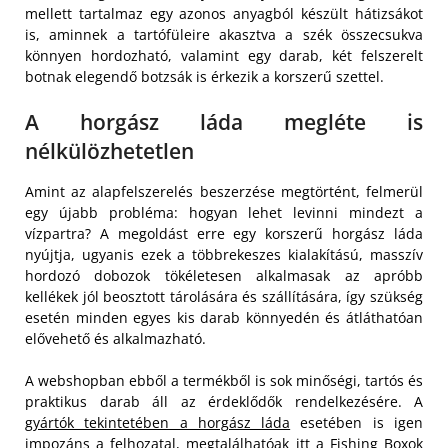
mellett tartalmaz egy azonos anyagból készült hátizsákot
is, aminnek a tartófüleire akasztva a szék összecsukva
könnyen hordozható, valamint egy darab, két felszerelt
botnak elegendő botzsák is érkezik a korszerű szettel.
A horgász láda megléte is
nélkülözhetetlen
Amint az alapfelszerelés beszerzése megtörtént, felmerül
egy újabb probléma: hogyan lehet levinni mindezt a
vízpartra? A megoldást erre egy korszerű horgász láda
nyújtja, ugyanis ezek a többrekeszes kialakítású, masszív
hordozó dobozok tökéletesen alkalmasak az apróbb
kellékek jól beosztott tárolására és szállítására, így szükség
esetén minden egyes kis darab könnyedén és átláthatóan
elővehető és alkalmazható.
A webshopban ebből a termékből is sok minőségi, tartós és
praktikus darab áll az érdeklődők rendelkezésére. A
gyártók tekintetében a horgász láda
esetében is igen
impozáns a felhozatal, megtalálhatóak itt a Fishing Boxok