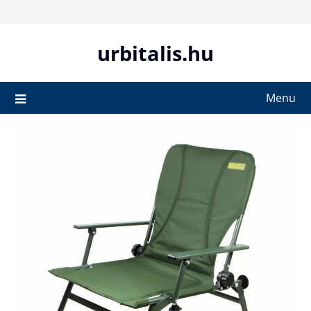
Skip
to
content
urbitalis.hu
Menu