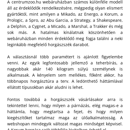
A centrumzoo.hu webáruházban számos különféle modell
áll az érdeklődők rendelkezésére, mégpedig olyan elismert
gyártóktól, mint amilyen a Mikado, az Energo, a Korum, a
Prologic, a Spro, az Abu Garcia, a Strategy, a Shakespeare,
a Delphin, a Cygnet, a Micado, a Marshal, a Trakker és még
sok más. A hatalmas kínálatnak köszönhetően a
webáruházban minden érdeklődő meg fogja találni a neki
leginkább megfelelő horgászszék darabot.
A választásnál több paramétert is ajánlott figyelembe
venni. Az egyik legfontosabb jellemző a teherbírás, a
nagyobbak akár 140 kilogram súlyú személynek is
alkalmasak. A kényelem sem mellékes, főként akkor, ha
többnapos horgásztúra a terv. A ledönthető háttámlával
ellátott típusokban akár aludni is lehet.
Fontos továbbá a horgászszék vásárlásakor arra is
tekintettel lenni, hogy milyen a párnázás, elég magas-e a
háttámla, hogy megtartsa a fejet, és hogy milyen
kiegészítőket tartalmaz maga az ülőalkalmatosság. A
webshopan mindegyik változat magas minőséget képvisel.
A Korum horgász szék többféle kivitelben érhető el.