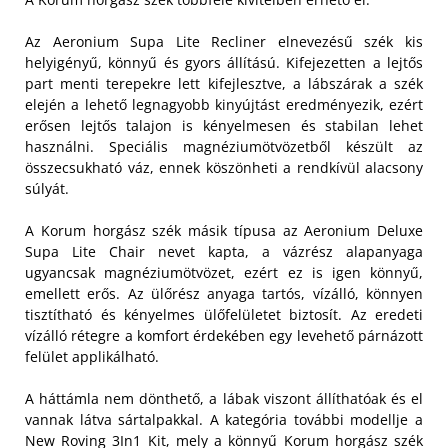
Az Aeronium Supa Lite Recliner elnevezésű szék kis
helyigényű, könnyű és gyors állítású. Kifejezetten a lejtős
part menti terepekre lett kifejlesztve, a lábszárak a szék
elején a lehető legnagyobb kinyújtást eredményezik, ezért
erősen lejtős talajon is kényelmesen és stabilan lehet
használni. Speciális magnéziumötvözetből készült az
összecsukható váz, ennek köszönheti a rendkívül alacsony
súlyát.
A Korum horgász szék másik típusa az Aeronium Deluxe
Supa Lite Chair nevet kapta, a vázrész alapanyaga
ugyancsak magnéziumötvözet, ezért ez is igen könnyű,
emellett erős. Az ülőrész anyaga tartós, vízálló, könnyen
tisztítható és kényelmes ülőfelületet biztosít. Az eredeti
vízálló rétegre a komfort érdekében egy levehető párnázott
felület applikálható.
A háttámla nem dönthető, a lábak viszont állíthatóak és el
vannak látva sártalpakkal. A kategória további modellje a
New Roving 3In1 Kit, mely a könnyű Korum horgász szék