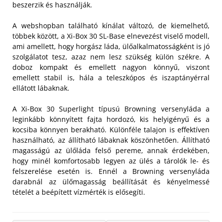
beszerzik és használják.
A webshopban található kínálat változó, de kiemelhető,
többek között, a Xi-Box 30 SL-Base elnevezést viselő modell,
ami amellett, hogy horgász láda, ülőalkalmatosságként is jó
szolgálatot tesz, azaz nem lesz szükség külön székre. A
doboz kompakt és emellett nagyon könnyű, viszont
emellett stabil is, hála a teleszkópos és iszaptányérral
ellátott lábaknak.
A Xi-Box 30 Superlight típusú Browning versenyláda a
leginkább könnyített fajta hordozó, kis helyigényű és a
kocsiba könnyen berakható. Különféle talajon is effektíven
használható, az állítható lábaknak köszönhetően. Állítható
magasságú az ülőláda felső pereme, annak érdekében,
hogy minél komfortosabb legyen az ülés a tárolók le- és
felszerelése esetén is. Ennél a Browning versenyláda
darabnál az ülőmagasság beállítását és kényelmessé
tételét a beépített vízmérték is elősegíti.