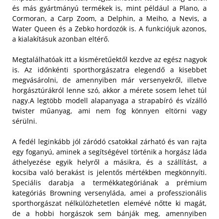
és más gyártmányú termékek is, mint például a Plano, a
Cormoran, a Carp Zoom, a Delphin, a Meiho, a Nevis, a
Water Queen és a Zebko hordozók is. A funkciójuk azonos,
a kialakításuk azonban eltérő.
Megtalálhatóak itt a kisméretűektől kezdve az egész nagyok
is. Az időnkénti sporthorgászatra elegendő a kisebbet
megvásárolni, de amennyiben már versenyekről, illetve
horgásztúrákról lenne szó, akkor a mérete sosem lehet túl
nagy.A legtöbb modell alapanyaga a strapabíró és vízálló
twister műanyag, ami nem fog könnyen eltörni vagy
sérülni.
A fedél leginkább jól záródó csatokkal zárható és van rajta
egy foganyú, aminek a segítségével történik a horgász láda
áthelyezése egyik helyről a másikra, és a szállítást, a
kocsiba való berakást is jelentős mértékben megkönnyíti.
Speciális darabja a termékkategóriának a prémium
kategóriás Browning versenyláda, amei a professzionális
sporthorgászat nélkülözhetetlen elemévé nőtte ki magát,
de a hobbi horgászok sem bánják meg, amennyiben