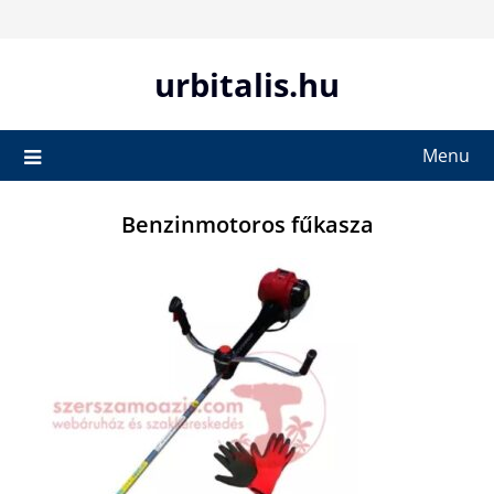
Skip
to
content
urbitalis.hu
Menu
Benzinmotoros fűkasza