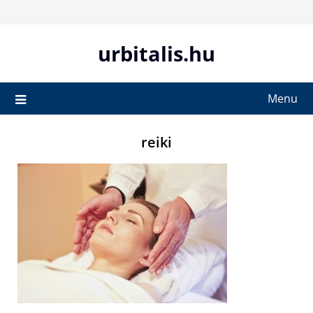
Skip
to
content
urbitalis.hu
Menu
reiki