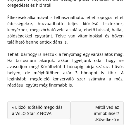
öregedését és hidratál.
Étkezések alkalmával is felhasználható, lehet ropogós feltét
édességekre, hozzáadható teljes kiőrlésű lisztekhez,
kenyérhez, megszórható vele a saláta, ehető hússal, hallal,
zöldségekkel egyaránt. Telve van vitaminokkal és bőven
található benne antioxidáns is.
Tehát, bárhogy is nézzük, a fenyőmag egy varázslatos mag.
Ha tartósítani akarjuk, akkor figyeljünk oda, hogy ne
avasodjon meg! Körülbelül 1 hónapig bírja száraz, hűvös
helyen, de mélyhűtőben akár 3 hónapot is kibír. A
leginkább megfelelő konzerváló szer számára a méz,
ráadásul együtt még finomabb is.
« Előző: Időtálló megoldás
Mitől véd az
a WILO-Star-Z NOVA
immobiliser?
:Következő »