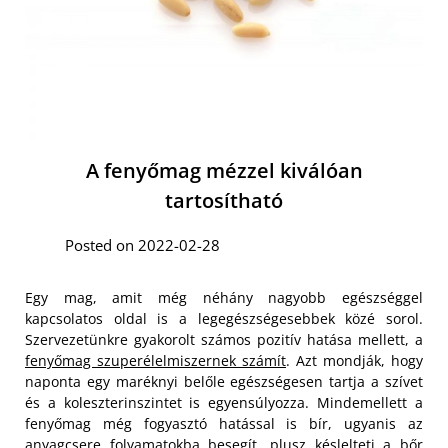
A fenyőmag mézzel kiválóan
tartosítható
Posted on 2022-02-28
Egy mag, amit még néhány nagyobb egészséggel
kapcsolatos oldal is a legegészségesebbek közé sorol.
Szervezetünkre gyakorolt számos pozitív hatása mellett, a
fenyőmag szuperélelmiszernek számít
. Azt mondják, hogy
naponta egy maréknyi belőle egészségesen tartja a szívet
és a koleszterinszintet is egyensúlyozza. Mindemellett a
fenyőmag még fogyasztó hatással is bír, ugyanis az
anyagcsere folyamatokba besegít, plusz késlelteti a bőr