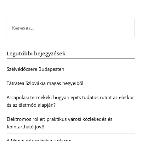
KERESÉS:
Legutóbbi bejegyzések
Szélvédőcsere Budapesten
Tátratea Szlovákia magas hegyeiből
Arcápolási termékek: hogyan építs tudatos rutint az életkor
és az életmód alapján?
Elektromos roller: praktikus városi közlekedés és
fenntartható jövő
A Monin szirup helye a piacon