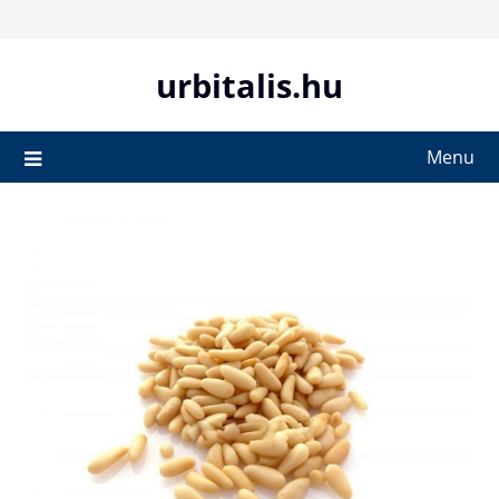
Skip
to
content
urbitalis.hu
Menu