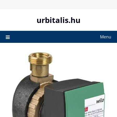
Skip
to
content
urbitalis.hu
Menu