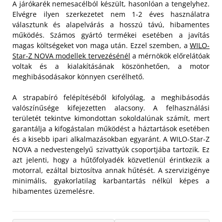
A járókarék nemesacélból készült, hasonlóan a tengelyhez.
Elvégre ilyen szerkezetet nem 1-2 éves használatra
választunk és alapelvárás a hosszú távú, hibamentes
működés. Számos gyártó termékei esetében a javítás
magas költségeket von maga után. Ezzel szemben, a
WILO-
Star-Z NOVA modellek tervezésénél
a mérnökök előrelátóak
voltak és a kialakításának köszönhetően, a motor
meghibásodásakor könnyen cserélhető.
A strapabíró felépítéséből kifolyólag, a meghibásodás
valószínűsége kifejezetten alacsony. A felhasználási
területét tekintve kimondottan sokoldalúnak számít, mert
garantálja a kifogástalan működést a háztartások esetében
és a kisebb ipari alkalmazásokban egyaránt. A WILO-Star-Z
NOVA a nedvestengelyű szivattyúk csoportjába tartozik. Ez
azt jelenti, hogy a hűtőfolyadék közvetlenül érintkezik a
motorral, ezáltal biztosítva annak hűtését. A szervizigénye
minimális, gyakorlatilag karbantartás nélkül képes a
hibamentes üzemelésre.