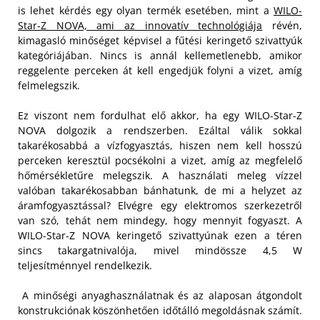
is lehet kérdés egy olyan termék esetében, mint a
WILO-
Star-Z NOVA, ami az innovatív technológiája
révén,
kimagasló minőséget képvisel a fűtési keringető szivattyúk
kategóriájában. Nincs is annál kellemetlenebb, amikor
reggelente perceken át kell engedjük folyni a vizet, amíg
felmelegszik.
Ez viszont nem fordulhat elő akkor, ha egy WILO-Star-Z
NOVA dolgozik a rendszerben. Ezáltal válik sokkal
takarékosabbá a vízfogyasztás, hiszen nem kell hosszú
perceken keresztül pocsékolni a vizet, amíg az megfelelő
hőmérsékletűre melegszik. A használati meleg vízzel
valóban takarékosabban bánhatunk, de mi a helyzet az
áramfogyasztással? Elvégre egy elektromos szerkezetről
van szó, tehát nem mindegy, hogy mennyit fogyaszt. A
WILO-Star-Z NOVA keringető szivattyúnak ezen a téren
sincs takargatnivalója, mivel mindössze 4,5 W
teljesítménnyel rendelkezik.
A minőségi anyaghasználatnak és az alaposan átgondolt
konstrukciónak köszönhetően időtálló megoldásnak számít.