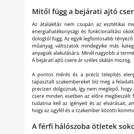
Mitől függ a bejárati ajtó cser
Az átalakítás nem csupán az esztétikai me
energiahatékonysági és funkcionalitási okok
dologtól függ. Az egyik legfontosabb tényező 
műanyag változatok mindegyike más kategór
anyagiak alakulására. Minél nagyobb a term
A bejárati ajtó csere ár széles skálán mozog.
A pontos mérés és a precíz telepítés ele
tapasztalt szakembereket bíz meg a feladatt
precízen dolgoznak, így nem meglepő, hogy 
csere minden esetben az előre megbeszélt fe
tudatnia kell az igényeit és az elvárásait, a
hogy az ügyfél és a szakember közötti kommun
A férfi hálószoba ötletek sok