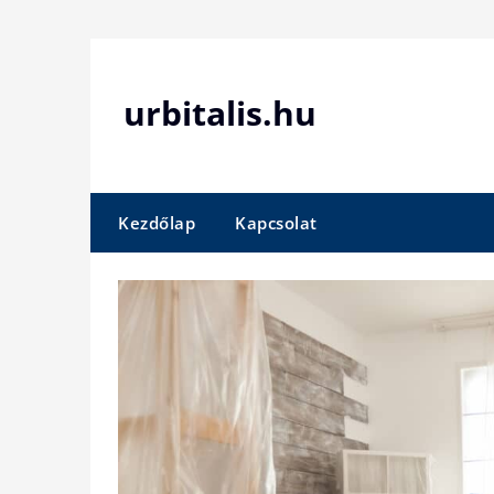
Skip
to
content
urbitalis.hu
Kezdőlap
Kapcsolat