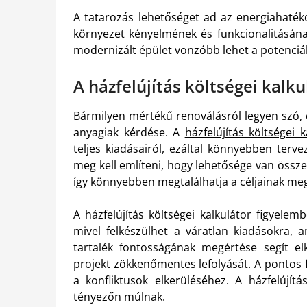
A tatarozás lehetőséget ad az energiahatéko
környezet kényelmének és funkcionalitásána
modernizált épület vonzóbb lehet a potenciál
A házfelújítás költségei kal
Bármilyen mértékű renoválásról legyen szó, 
anyagiak kérdése. A
házfelújítás költségei k
teljes kiadásairól, ezáltal könnyebben terv
meg kell említeni, hogy lehetősége van össze
így könnyebben megtalálhatja a céljainak me
A házfelújítás költségei kalkulátor figyelem
mivel felkészülhet a váratlan kiadásokra, 
tartalék fontosságának megértése segít el
projekt zökkenőmentes lefolyását. A pontos f
a konfliktusok elkerüléséhez. A házfelújítá
tényezőn múlnak.