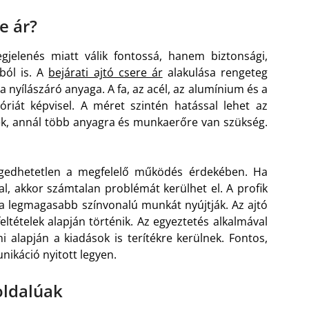
e ár?
gjelenés miatt válik fontossá, hanem biztonsági,
ból is. A
bejárati ajtó csere ár
alakulása rengeteg
a nyílászáró anyaga. A fa, az acél, az alumínium és a
iát képvisel. A méret szintén hatással lehet az
ék, annál több anyagra és munkaerőre van szükség.
ngedhetetlen a megfelelő működés érdekében. Ha
al, akkor számtalan problémát kerülhet el. A profik
a legmagasabb színvonalú munkát nyújtják. Az ajtó
ltételek alapján történik. Az egyeztetés alkalmával
mi alapján a kiadások is terítékre kerülnek. Fontos,
ikáció nyitott legyen.
oldalúak