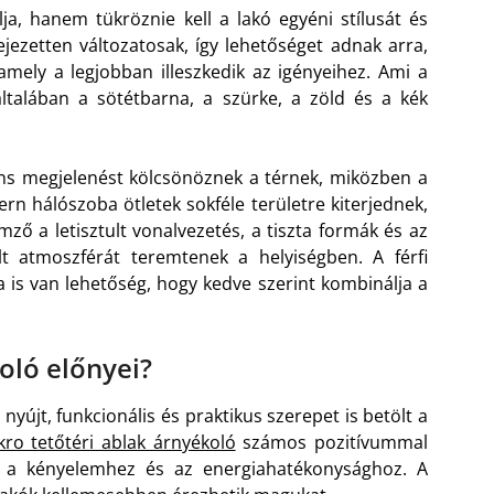
ja, hanem tükröznie kell a lakó egyéni stílusát és
ejezetten változatosak, így lehetőséget adnak arra,
mely a legjobban illeszkedik az igényeihez. Ami a
általában a sötétbarna, a szürke, a zöld és a kék
ns megjelenést kölcsönöznek a térnek, miközben a
dern hálószoba ötletek sokféle területre kiterjednek,
emző a letisztult vonalvezetés, a tiszta formák és az
t atmoszférát teremtenek a helyiségben. A férfi
 is van lehetőség, hogy kedve szerint kombinálja a
oló előnyei?
nyújt, funkcionális és praktikus szerepet is betölt a
kro tetőtéri ablak árnyékoló
számos pozitívummal
ak a kényelemhez és az energiahatékonysághoz. A