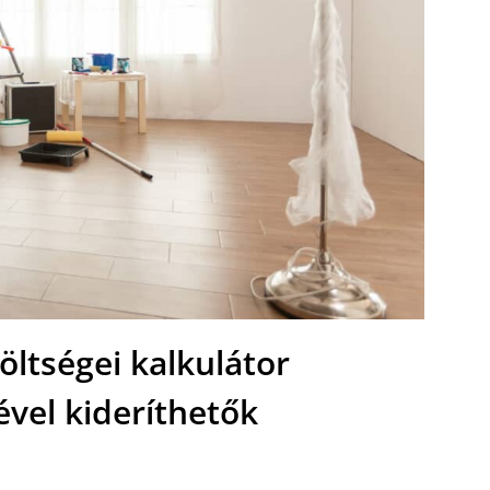
költségei kalkulátor
ével kideríthetők