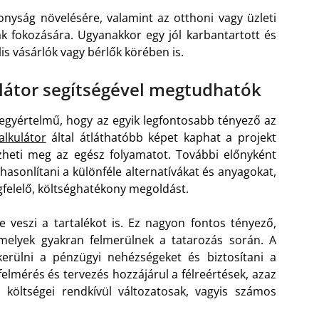
nyság növelésére, valamint az otthoni vagy üzleti
k fokozására. Ugyanakkor egy jól karbantartott és
is vásárlók vagy bérlők körében is.
kulátor segítségével megtudhatók
egyértelmű, hogy az egyik legfontosabb tényező az
alkulátor
által átláthatóbb képet kaphat a projekt
ezheti meg az egész folyamatot. További előnyként
hasonlítani a különféle alternatívákat és anyagokat,
gfelelő, költséghatékony megoldást.
be veszi a tartalékot is. Ez nagyon fontos tényező,
amelyek gyakran felmerülnek a tatarozás során. A
kerülni a pénzügyi nehézségeket és biztosítani a
elmérés és tervezés hozzájárul a félreértések, azaz
s költségei rendkívül változatosak, vagyis számos