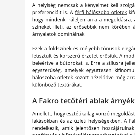
A helyiség nemcsak a kényelmet kell szolgál
preferenciáit is. A
férfi hálószoba ötletek
kif
hogy mindenki ráleljen arra a megoldásra, a
színeket illeti, az erősebbik nem körében 
árnyalatok dominálnak.
Ezek a földszínek és mélyebb tónusok elegá
letisztult és korszerű érzetet erősítik. A mo
beleértve a bútorokat is. Erre a stílusra jell
egyszerűség, amelyek együttesen kifinomul
hálószoba ötletek között nézelődve még arra
különböző textúrákat.
A Fakro tetőtéri ablak árnyék
Amellett, hogy esztétikailag vonzó megoldást 
lakásokban és az üzleti helyiségekben. A
Fa
rendelkezik, amik jelentősen hozzájáruln