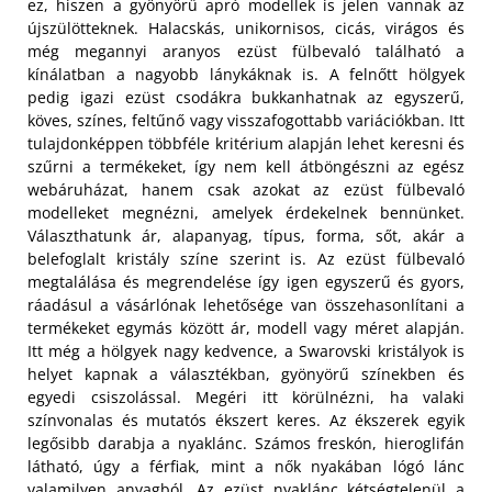
ez, hiszen a gyönyörű apró modellek is jelen vannak az
újszülötteknek. Halacskás, unikornisos, cicás, virágos és
még megannyi aranyos ezüst fülbevaló található a
kínálatban a nagyobb lánykáknak is. A felnőtt hölgyek
pedig igazi ezüst csodákra bukkanhatnak az egyszerű,
köves, színes, feltűnő vagy visszafogottabb variációkban. Itt
tulajdonképpen többféle kritérium alapján lehet keresni és
szűrni a termékeket, így nem kell átböngészni az egész
webáruházat, hanem csak azokat az ezüst fülbevaló
modelleket megnézni, amelyek érdekelnek bennünket.
Választhatunk ár, alapanyag, típus, forma, sőt, akár a
belefoglalt kristály színe szerint is. Az ezüst fülbevaló
megtalálása és megrendelése így igen egyszerű és gyors,
ráadásul a vásárlónak lehetősége van összehasonlítani a
termékeket egymás között ár, modell vagy méret alapján.
Itt még a hölgyek nagy kedvence, a Swarovski kristályok is
helyet kapnak a választékban, gyönyörű színekben és
egyedi csiszolással. Megéri itt körülnézni, ha valaki
színvonalas és mutatós ékszert keres. Az ékszerek egyik
legősibb darabja a nyaklánc. Számos freskón, hieroglifán
látható, úgy a férfiak, mint a nők nyakában lógó lánc
valamilyen anyagból. Az ezüst nyaklánc kétségtelenül a