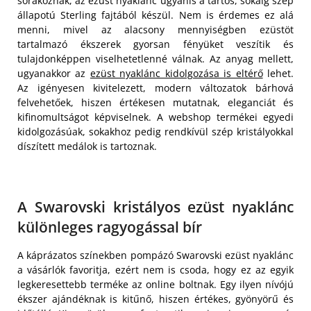
sorakoznak, az ezüst nyaklánc ugyanis a tartós, sokáig szép
állapotú Sterling fajtából készül. Nem is érdemes ez alá
menni, mivel az alacsony mennyiségben ezüstöt
tartalmazó ékszerek gyorsan fényüket veszítik és
tulajdonképpen viselhetetlenné válnak. Az anyag mellett,
ugyanakkor az
ezüst nyaklánc kidolgozása is eltérő
lehet.
Az igényesen kivitelezett, modern változatok bárhová
felvehetőek, hiszen értékesen mutatnak, eleganciát és
kifinomultságot képviselnek. A webshop termékei egyedi
kidolgozásúak, sokakhoz pedig rendkívül szép kristályokkal
díszített medálok is tartoznak.
A Swarovski kristályos ezüst nyaklánc
különleges ragyogással bír
A káprázatos színekben pompázó Swarovski ezüst nyaklánc
a vásárlók favoritja, ezért nem is csoda, hogy ez az egyik
legkeresettebb terméke az online boltnak. Egy ilyen nívójú
ékszer ajándéknak is kitűnő, hiszen értékes, gyönyörű és