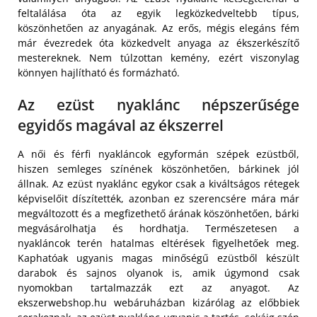
feltalálása óta az egyik legközkedveltebb típus,
köszönhetően az anyagának. Az erős, mégis elegáns fém
már évezredek óta közkedvelt anyaga az ékszerkészítő
mestereknek. Nem túlzottan kemény, ezért viszonylag
könnyen hajlítható és formázható.
Az ezüst nyaklánc népszerűsége
egyidős magával az ékszerrel
A női és férfi nyakláncok egyformán szépek ezüstből,
hiszen semleges színének köszönhetően, bárkinek jól
állnak. Az ezüst nyaklánc egykor csak a kiváltságos rétegek
képviselőit díszítették, azonban ez szerencsére mára már
megváltozott és a megfizethető árának köszönhetően, bárki
megvásárolhatja és hordhatja. Természetesen a
nyakláncok terén hatalmas eltérések figyelhetőek meg.
Kaphatóak ugyanis magas minőségű ezüstből készült
darabok és sajnos olyanok is, amik úgymond csak
nyomokban tartalmazzák ezt az anyagot. Az
ekszerwebshop.hu webáruházban kizárólag az előbbiek