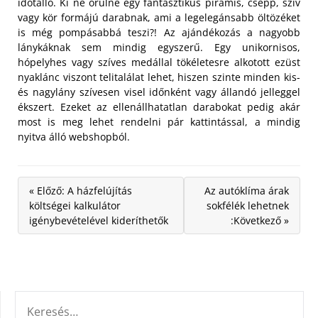
időtálló. Ki ne örülne egy fantasztikus piramis, csepp, szív
vagy kör formájú darabnak, ami a legelegánsabb öltözéket
is még pompásabbá teszi?! Az ajándékozás a nagyobb
lánykáknak sem mindig egyszerű. Egy unikornisos,
hópelyhes vagy szíves medállal tökéletesre alkotott ezüst
nyaklánc viszont telitalálat lehet, hiszen szinte minden kis-
és nagylány szívesen visel időnként vagy állandó jelleggel
ékszert. Ezeket az ellenállhatatlan darabokat pedig akár
most is meg lehet rendelni pár kattintással, a mindig
nyitva álló webshopból.
« Előző: A házfelújítás
Az autóklíma árak
költségei kalkulátor
sokfélék lehetnek
igénybevételével kideríthetők
:Következő »
KERESÉS: