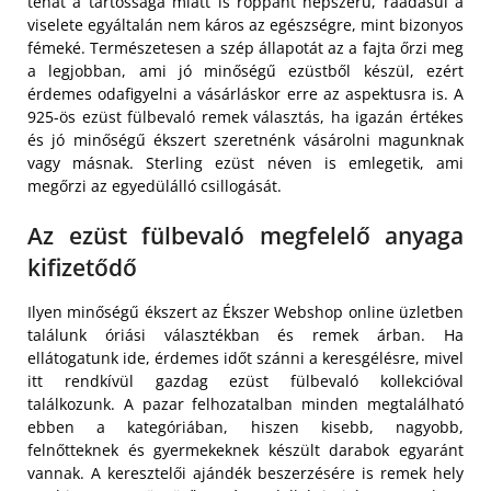
tehát a tartóssága miatt is roppant népszerű, ráadásul a
viselete egyáltalán nem káros az egészségre, mint bizonyos
fémeké. Természetesen a szép állapotát az a fajta őrzi meg
a legjobban, ami jó minőségű ezüstből készül, ezért
érdemes odafigyelni a vásárláskor erre az aspektusra is. A
925-ös ezüst fülbevaló remek választás, ha igazán értékes
és jó minőségű ékszert szeretnénk vásárolni magunknak
vagy másnak. Sterling ezüst néven is emlegetik, ami
megőrzi az egyedülálló csillogását.
Az ezüst fülbevaló megfelelő anyaga
kifizetődő
Ilyen minőségű ékszert az Ékszer Webshop online üzletben
találunk óriási választékban és remek árban. Ha
ellátogatunk ide, érdemes időt szánni a keresgélésre, mivel
itt rendkívül gazdag ezüst fülbevaló kollekcióval
találkozunk. A pazar felhozatalban minden megtalálható
ebben a kategóriában, hiszen kisebb, nagyobb,
felnőtteknek és gyermekeknek készült darabok egyaránt
vannak. A keresztelői ajándék beszerzésére is remek hely