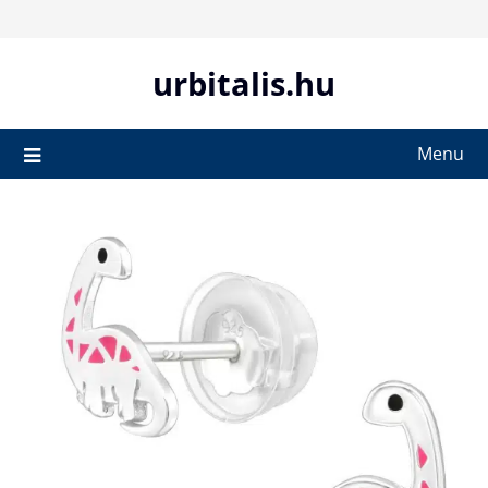
Skip
to
content
urbitalis.hu
Menu