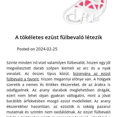
A tökéletes ezüst fülbevaló létezik
Posted on 2024-02-25
Szinte minden nő visel valamilyen fülbevalót, hiszen egy jól
megválasztott darab szépen kiemeli az arc és a nyak
vonalait. Az összes típus közül,
bizonyára az ezüst
fülbevaló a favorit
, hiszen megannyi előnye van. A hölgyek
szeretik a nemes és értékes ékszereket, de az árakra is
odafigyelnek. Az arany darabok meglehetősen drágák,
ezért nem lehet olyan gyakran váltogatni, mint a jóval
barátibb árfekvésben mozgó ezüst modelleket. Az arany
ékszerekhez hasonlóan, az ezüstök is sokáig pazarul
mutatnak és szintén nem oxidálódnak. Az ezüst fülbevaló