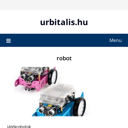
Skip
to
content
urbitalis.hu
Menu
robot
játékrobotok