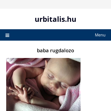
Skip
to
content
urbitalis.hu
Menu
baba rugdalozo