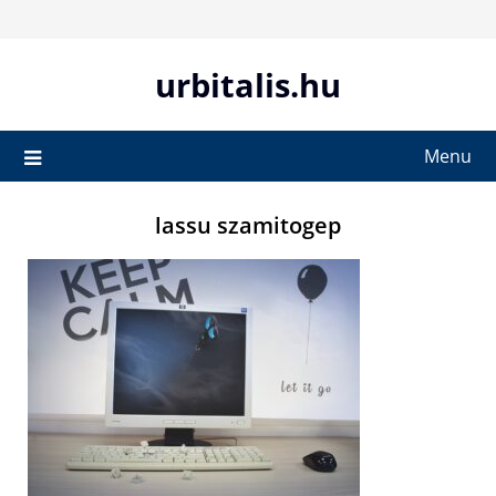
Skip
to
content
urbitalis.hu
Menu
lassu szamitogep