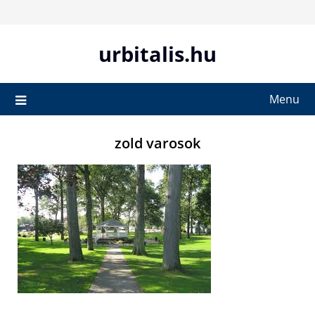
Skip
to
content
urbitalis.hu
Menu
zold varosok