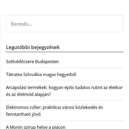
KERESÉS:
Legutóbbi bejegyzések
Szélvédőcsere Budapesten
Tátratea Szlovákia magas hegyeiből
Arcápolási termékek: hogyan építs tudatos rutint az életkor
és az életmód alapján?
Elektromos roller: praktikus városi közlekedés és
fenntartható jövő
A Monin szirup helye a piacon