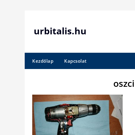
Skip
to
content
urbitalis.hu
Kezdőlap
Kapcsolat
oszci