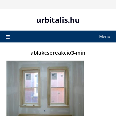
Skip
to
content
urbitalis.hu
Menu
ablakcsereakcio3-min