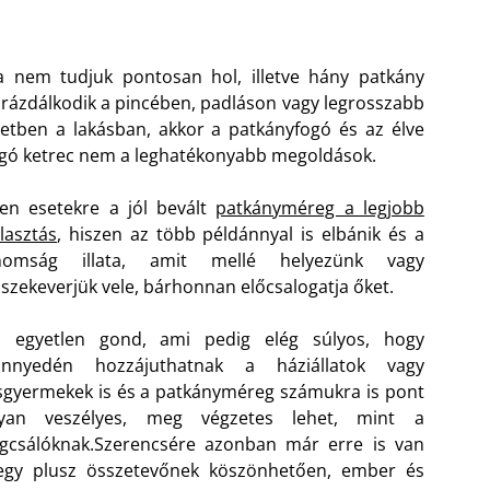
 nem tudjuk pontosan hol, illetve hány patkány
rázdálkodik a pincében, padláson vagy legrosszabb
etben a lakásban, akkor a patkányfogó és az élve
gó ketrec nem a leghatékonyabb megoldások.
yen esetekre a jól bevált
patkányméreg a legjobb
lasztás
, hiszen az több példánnyal is elbánik és a
inomság illata, amit mellé helyezünk vagy
szekeverjük vele, bárhonnan előcsalogatja őket.
z egyetlen gond, ami pedig elég súlyos, hogy
önnyedén hozzájuthatnak a háziállatok vagy
sgyermekek is és a patkányméreg számukra is pont
lyan veszélyes, meg végzetes lehet, mint a
gcsálóknak.
Szerencsére azonban már erre is van
 egy plusz összetevőnek köszönhetően, ember és