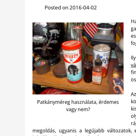
Posted on 2016-04-02
Ha
ga
es
fo
Il
vá
f
ös
A
k
Patkányméreg használata, érdemes
ki
vagy nem?
o
rá
megoldás, ugyanis a legújabb változatok,