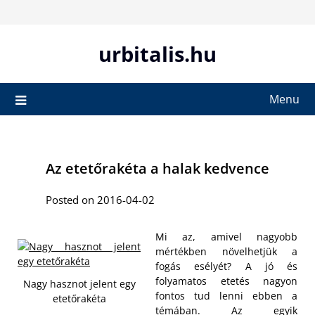
Skip
to
content
urbitalis.hu
Menu
Az etetőrakéta a halak kedvence
Posted on 2016-04-02
Mi az, amivel nagyobb
mértékben növelhetjük a
fogás esélyét? A jó és
folyamatos etetés nagyon
Nagy hasznot jelent egy
fontos tud lenni ebben a
etetőrakéta
témában. Az egyik