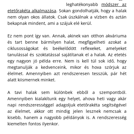
leghatékonyabb
módszer az
etetőrakéta alkalmazása
. Sokan gondolhatják, hogy a halak
nem olyan okos állatok. Csak úszkálnak a vízben és aztán
bekapnak mindent, ami a szájuk elé kerül.
Ez nem pont így van. Annak, akinek van otthon akváriuma
és tart benne bármilyen halat, megfigyelheti azokat a
ciklusosságokat és beékelődött reflexeket, amelyeket
tanulással és szoktatással sajátítanak el a halak. Az etetés
egy nagyon jó példa erre. Nem is kell túl sok idő, hogy
megtanulják a kedvenceink, mikor és hova szórjuk az
élelmet. Amennyiben azt rendszeresen tesszük, pár hét
alatt kiismernek minket.
A tavi halak sem különbek ebből a szempontból.
Amennyiben kialakítunk egy helyet, ahova heti vagy akár
napi rendszerességgel adagoljuk etetőrakéta segítségével
az élelmet, akkor ott mindig jelen lesznek nemcsak a
kisebb, hanem a nagyobb példányok is. A rendszeresség
kiemelten fontos ilyenkor.