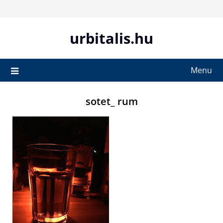
Skip
to
content
urbitalis.hu
Menu
sotet_ rum