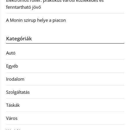
Elektromos roller: praktikus városi közlekedés és
fenntartható jövő
A Monin szirup helye a piacon
Kategóriák
Autó
Egyéb
Irodalom
Szolgáltatás
Táskák
Város