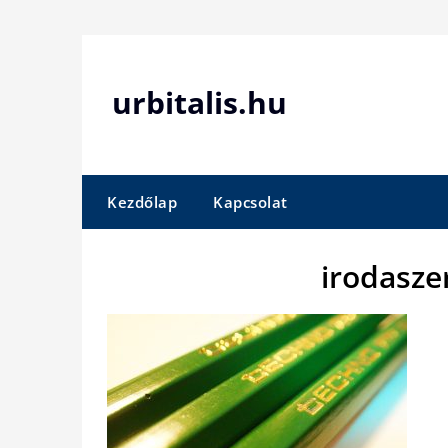
Skip
to
content
urbitalis.hu
Kezdőlap
Kapcsolat
irodasze