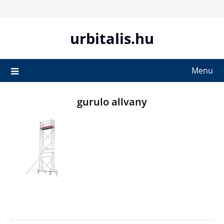
Skip
to
content
urbitalis.hu
Menu
gurulo allvany