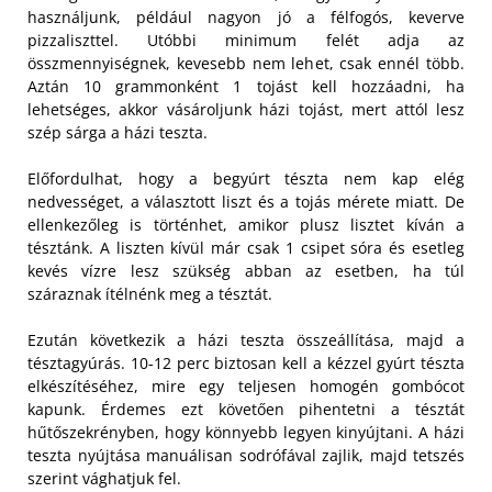
használjunk, például nagyon jó a félfogós, keverve
pizzaliszttel. Utóbbi minimum felét adja az
összmennyiségnek, kevesebb nem lehet, csak ennél több.
Aztán 10 grammonként 1 tojást kell hozzáadni, ha
lehetséges, akkor vásároljunk házi tojást, mert attól lesz
szép sárga a házi teszta.
Előfordulhat, hogy a begyúrt tészta nem kap elég
nedvességet, a választott liszt és a tojás mérete miatt. De
ellenkezőleg is történhet, amikor plusz lisztet kíván a
tésztánk. A liszten kívül már csak 1 csipet sóra és esetleg
kevés vízre lesz szükség abban az esetben, ha túl
száraznak ítélnénk meg a tésztát.
Ezután következik a házi teszta összeállítása, majd a
tésztagyúrás. 10-12 perc biztosan kell a kézzel gyúrt tészta
elkészítéséhez, mire egy teljesen homogén gombócot
kapunk. Érdemes ezt követően pihentetni a tésztát
hűtőszekrényben, hogy könnyebb legyen kinyújtani. A házi
teszta nyújtása manuálisan sodrófával zajlik, majd tetszés
szerint vághatjuk fel.