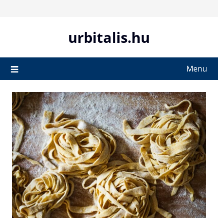
Skip
to
content
urbitalis.hu
Menu