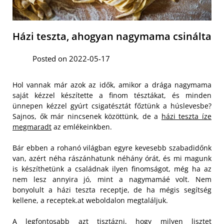
Házi teszta, ahogyan nagymama csinálta
Posted on 2022-05-17
Hol vannak már azok az idők, amikor a drága nagymama
saját kézzel készítette a finom tésztákat, és minden
ünnepen kézzel gyúrt csigatésztát főztünk a húslevesbe?
Sajnos, ők már nincsenek közöttünk, de a
házi teszta íze
megmaradt
az emlékeinkben.
Bár ebben a rohanó világban egyre kevesebb szabadidőnk
van, azért néha rászánhatunk néhány órát, és mi magunk
is készíthetünk a családnak ilyen finomságot, még ha az
nem lesz annyira jó, mint a nagymamáé volt. Nem
bonyolult a házi teszta receptje, de ha mégis segítség
kellene, a receptek.at weboldalon megtaláljuk.
A legfontosabb azt tisztázni, hogy milyen lisztet