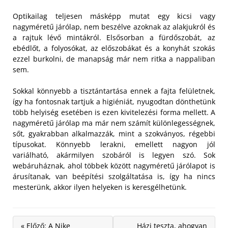
Optikailag teljesen másképp mutat egy kicsi vagy
nagyméretű járólap, nem beszélve azoknak az alakjukról és
a rajtuk lévő mintákról. Elsősorban a fürdőszobát, az
ebédlőt, a folyosókat, az előszobákat és a konyhát szokás
ezzel burkolni, de manapság már nem ritka a nappaliban
sem.
Sokkal könnyebb a tisztántartása ennek a fajta felületnek,
így ha fontosnak tartjuk a higiéniát, nyugodtan dönthetünk
több helyiség esetében is ezen kivitelezési forma mellett. A
nagyméretű járólap ma már nem számít különlegességnek,
sőt, gyakrabban alkalmazzák, mint a szokványos, régebbi
típusokat. Könnyebb lerakni, emellett nagyon jól
variálható, akármilyen szobáról is legyen szó. Sok
webáruháznak, ahol többek között nagyméretű járólapot is
árusítanak, van beépítési szolgáltatása is, így ha nincs
mesterünk, akkor ilyen helyeken is keresgélhetünk.
« Előző: A Nike
Házi teszta, ahogyan