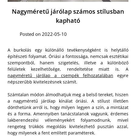
Nagyméretű járólap számos stílusban
kapható
Posted on 2022-05-10
A burkolás egy különálló tevékenységként is helytálló
építészeti folyamat. Óriási a fontossága, nemcsak esztétikai
szempontból, hanem szigetelés, illetve a különböző
felületek kezelhetősége, rendeltetése miatt is. A
nagyméretű járólap a csempék felhozatalában
egyre
népszerűbb kivitelezésnek számít.
Számtalan módon álmodhatjuk meg a belső tereket, hiszen
a nagyméretű járólap kínálat óriási. A stílust illetően
dönthetünk arról is, hogy milyen legyen a szín, a mintázat
és a forma. Amennyiben tanácstalanok vagyunk, érdemes
lakberendezési véleményekért folyamodnunk, mivel
rengeteg trükkös megoldás kivitelezhető pusztán azzal,
hogy milyenek a fent említett paraméterek.