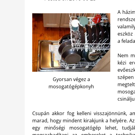
A házim
rendsze
valami
eszköz 
a felad
Nem mi
kézi e
evőesz
szépen 
Gyorsan végez a
megtelt
mosogatógépkonyh
mosoga
csinálj
Csupán akkor fog kelleni visszajönnünk, a
marad, hogy mindent kirakjunk a helyére. Az
egy minőségi mosogatógép lehet, tudjá
megszabadítani az embereket a technik