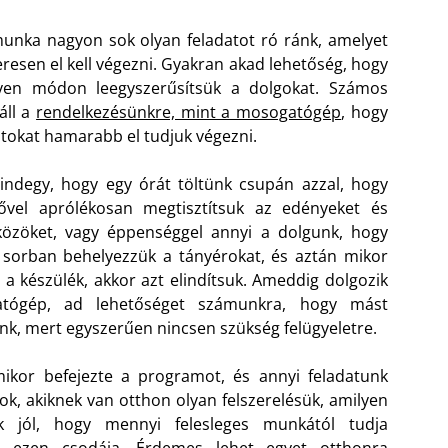
unka nagyon sok olyan feladatot ró ránk, amelyet
resen el kell végezni. Gyakran akad lehetőség, hogy
lyen módon leegyszerűsítsük a dolgokat. Számos
áll a
rendelkezésünkre, mint a mosogatógép
, hogy
atokat hamarabb el tudjuk végezni.
ndegy, hogy egy órát töltünk csupán azzal, hogy
rővel aprólékosan megtisztítsuk az edényeket és
közöket, vagy éppenséggel annyi a dolgunk, hogy
sorban behelyezzük a tányérokat, és aztán mikor
 a készülék, akkor azt elindítsuk. Ameddig dolgozik
tógép, ad lehetőséget számunkra, hogy mást
unk, mert egyszerűen nincsen szükség felügyeletre.
mikor befejezte a programot, és annyi feladatunk
ok, akiknek van otthon olyan felszerelésük, amilyen
k jól, hogy mennyi felesleges munkától tudja
a ezen csodája. Érdemes lehet egyet otthonra