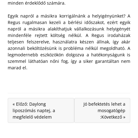
minden érdeklődő számára.
Egyik napról a másikra korrigálnánk a helyigényünket? A
Regus rugalmasan kezeli a bérlési időszakot, ezért egyik
napról a másikra alakíthatjuk vállalkozásunk helyigényét
mindenféle rejtett költség nélkül. A Regus irodaházak
teljesen felszerelve, használatra készen állnak, így akár
azonnali beköltözésünk is probléma nélkül megoldható. A
legmodernebb eszközökön dolgozva a hatékonyságunk is
szemmel láthatóan nőni fog, így a siker garantáltan nem
marad el.
« Előző: Daylong
Jó befektetés lehet a
liposzómás naptej, a
mosogatógép
megfelelő védelem
:Következő »