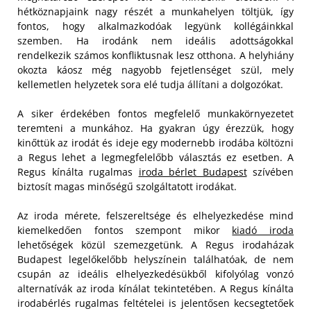
hétköznapjaink nagy részét a munkahelyen töltjük, így
fontos, hogy alkalmazkodóak legyünk kollégáinkkal
szemben. Ha irodánk nem ideális adottságokkal
rendelkezik számos konfliktusnak lesz otthona. A helyhiány
okozta káosz még nagyobb fejetlenséget szül, mely
kellemetlen helyzetek sora elé tudja állítani a dolgozókat.
A siker érdekében fontos megfelelő munkakörnyezetet
teremteni a munkához. Ha gyakran úgy érezzük, hogy
kinőttük az irodát és ideje egy modernebb irodába költözni
a Regus lehet a legmegfelelőbb választás ez esetben. A
Regus kínálta rugalmas
iroda bérlet Budapest
szívében
biztosít magas minőségű szolgáltatott irodákat.
Az iroda mérete, felszereltsége és elhelyezkedése mind
kiemelkedően fontos szempont mikor
kiadó iroda
lehetőségek közül szemezgetünk. A Regus irodaházak
Budapest legelőkelőbb helyszínein találhatóak, de nem
csupán az ideális elhelyezkedésükből kifolyólag vonzó
alternatívák az iroda kínálat tekintetében. A Regus kínálta
irodabérlés rugalmas feltételei is jelentősen kecsegtetőek